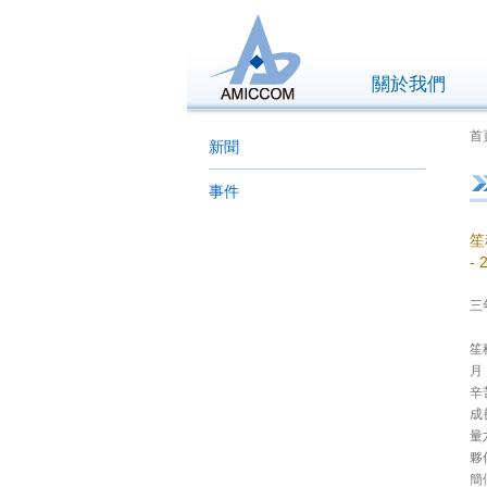
關於我們
首
新聞
事件
笙
-
三
笙
月
辛
成
量
夥
簡