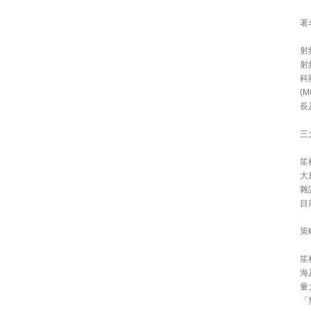
著
射
射
科
(
長
三
笙
大
雜
目
策
笙
海
量
「