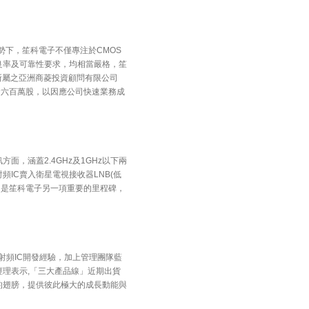
勢下，笙科電子不僅專注於CMOS
良率及可靠性要求，均相當嚴格，笙
所屬之亞洲商菱投資顧問有限公司
價增資六百萬股，以因應公司快速業務成
，涵蓋2.4GHz及1GHz以下兩
IC賣入衛星電視接收器LNB(低
這是笙科電子另一項重要的里程碑，
射頻IC開發經驗，加上管理團隊藍
理表示,「三大產品線」近期出貨
的翅膀，提供彼此極大的成長動能與