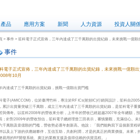
產品
應用方案
新聞
人力資源
投資人關
頁 > 事件 > 笙科電子正式宣佈，三年內達成了三千萬顆的出貨紀錄，未來挑戰一億顆
事件
科電子正式宣佈，三年內達成了三千萬顆的出貨紀錄，未來挑戰一億顆出
 2008年10月
年內達成了三千萬顆的出貨紀錄，挑戰一億顆出貨門檻
科電子(AMICCOM)，位於臺灣竹科，專注於RF ICs(射頻IC)行銷與設計，笙科自200
，累計出貨量突破三千萬顆，成立三年內達成了三千萬顆的出貨紀錄，是笙科電子重
苦與傳奇。以笙科2008年的營收來分析，上半年的營收已經超越2007年全年總額，預
長；針對2009年的營收預估，笙科電子總經理曾三田表示，審慎樂觀，充滿信心。
六千萬顆及壹億顆的門檻，營收勢必逐年創新高。他說：「我們能夠寫下這個新里程
伴以及上下游的供應鏈夥伴，互信互助，共創利潤，才是的真正的商業價值。未來，
便易用的RF開發系統、廣泛的業務支援及值得信賴的供貨流程。」