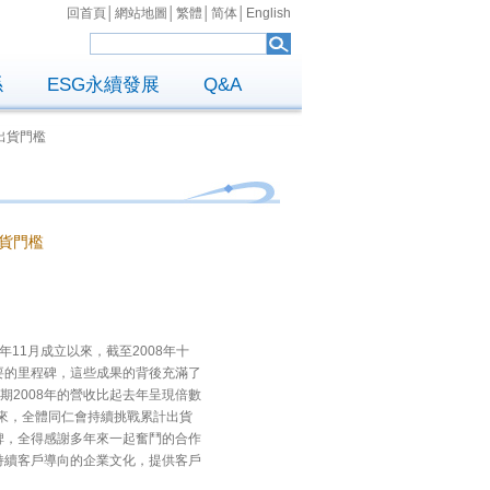
回首頁
│
網站地圖
│
繁體
│
简体
│
English
係
ESG永續發展
Q&A
出貨門檻
貨門檻
5年11月成立以來，截至2008年十
要的里程碑，這些成果的背後充滿了
期2008年的營收比起去年呈現倍數
未來，全體同仁會持續挑戰累計出貨
碑，全得感謝多年來一起奮鬥的合作
持續客戶導向的企業文化，提供客戶