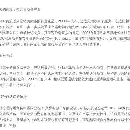
名的創投基金參與溢價增資
頻IC傳統以來是歐美大廠的利基產品，2000年以來，這股風潮吹向了亞洲，在這個趨
頻IC設計，並且一步一步成為通過市場考驗的領先者。客戶對射頻IC的功能、特性、
團隊專業且迅速的技術支援，獲得客戶端直接的肯定。2007年5月日本三菱株式會社
MCCA)及益鼎創業投資管理顧問公司(Top Taiwan) 認可笙科團隊的努力，參與溢
及研發之需求，並且兩家著名的創投基金管理者均進入笙科董事會。
大產品線
科電子的射頻IC分為，無線數據通訊、行動通訊與衛星通訊三大領域，在無線數據通訊方面
應用，產品齊全，提供客戶不同應用需求下的選擇。在衛星通訊領域，笙科是少數將射頻
訊降頻器)的廠商，2007年底，GPS接收器通過數家國際大廠的測試驗證順利量產，
前這些晶片持續交貨中。
略合作夥伴的翅膀
科管理階層和技術團隊已在RF業界有數十年的經驗，研發人員佔全公司70%，深厚的
及雙贏策略，因而形塑出堅強的核心競爭力，並迅速在市場上攻城掠地。笙科電子總經
大幅上揚，新產品的上市對未來營收將帶來可觀挹注，而射頻IC就像是策略合作夥伴
無線」想像。