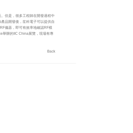
長。但是，很多工程師在開發過程中
線產品開發後，笙科電子可以提供自
RF儀器，即可有效率地確認RF模
舉辦的IIC China展覽，現場有專
Back