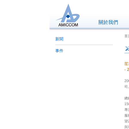
關於我們
首
新聞
事件
笙
-
2
司
總
1
專
服
望
與