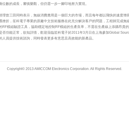
兩位數的成長，審慎樂觀，但仍需一步一腳印地努力實現。
經理曾三田同時表示，無線消費應用是一個巨大的市場，而且每年都以飛快的速度增
遇挫折，笙科電子專業的原廠中文技術服務在此充分解決客戶的問題，工程師完成無
的RF模組驗證工具，協助穩定地控制RF模組的生產良率，不需在生產線上添購昂貴的
是否功能正常，欲知詳情，歡迎蒞臨笙科電子於2011年3月日在上海參加Global Source
的人員提供技術諮詢，同時發表更多有意思且高效能的新產品。
Copyright© 2013 AMICCOM Electronics Corporation. All Rights Reserved.