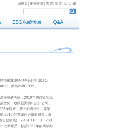
回首頁
│
網站地圖
│
繁體
│
简体
│
English
係
ESG永續發展
Q&A
 與衛星通訊LNB專長的IC設計公
ation，簡稱AMICCOM。
濟海嘯的考驗，2010年的營收呈現
業文化，放眼亞洲的IC設計公司，
005年以來，產品的獨特性，專業
8, 2010)的業績超過倍數成長，展
抄表)，2.4GHz RF ID，PS3
出的新產品，預計2011年的業績維