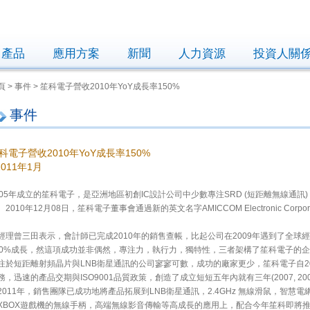
產品
應用方案
新聞
人力資源
投資人關
頁 > 事件 > 笙科電子營收2010年YoY成長率150%
事件
科電子營收2010年YoY成長率150%
 2011年1月
005年成立的笙科電子，是亞洲地區初創IC設計公司中少數專注SRD (短距離無線通訊)
。2010年12月08日，笙科電子董事會通過新的英文名字AMICCOM Electronic Corpor
經理曾三田表示，會計師已完成2010年的銷售查帳，比起公司在2009年遇到了全球經
50%成長，然這項成功並非偶然，專注力，執行力，獨特性，三者架構了笙科電子的企
注於短距離射頻晶片與LNB衛星通訊的公司寥寥可數，成功的廠家更少，笙科電子自2
務，迅速的產品交期與ISO9001品質政策，創造了成立短短五年內就有三年(2007, 200
2011年，銷售團隊已成功地將產品拓展到LNB衛星通訊，2.4GHz 無線滑鼠，智慧電網(自動
XBOX遊戲機的無線手柄，高端無線影音傳輸等高成長的應用上，配合今年笙科即將推